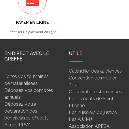
PAYER EN LIGNE
Effectuer un paiement en ligne
EN DIRECT AVEC LE
UTILE
GREFFE
Calendrier des audiences
Faites vos formalités
Convention de mise en
dématérialisées
l'état
Déposez vos comptes
Observatoire statistiques
annuels
Les avocats de Saint-
Déposez votre
Etienne
déclaration des
Les huissiers de justice
bénéficiaires effectifs
Les AJ/MJ
Accès RPVA
Association APESA