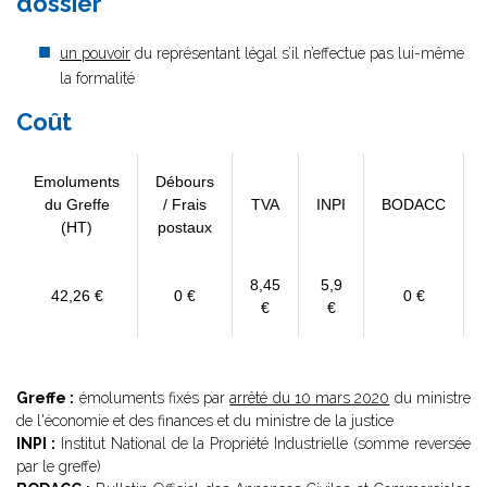
dossier
un pouvoir
du représentant légal s’il n’effectue pas lui-même
la formalité
Coût
Emoluments
Débours
du Greffe
/ Frais
TVA
INPI
BODACC
(HT)
postaux
8,45
5,9
42,26 €
0 €
0 €
€
€
Greffe :
émoluments fixés par
arrêté du 10 mars 2020
du ministre
de l'économie et des finances et du ministre de la justice
INPI :
Institut National de la Propriété Industrielle (somme reversée
par le greffe)