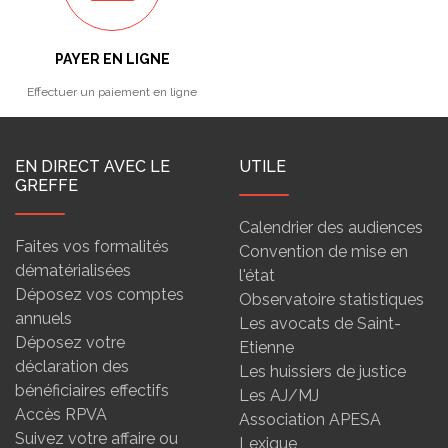
PAYER EN LIGNE
Effectuer un paiement en ligne
EN DIRECT AVEC LE
UTILE
GREFFE
Calendrier des audiences
Faites vos formalités
Convention de mise en
dématérialisées
l'état
Déposez vos comptes
Observatoire statistiques
annuels
Les avocats de Saint-
Déposez votre
Etienne
déclaration des
Les huissiers de justice
bénéficiaires effectifs
Les AJ/MJ
Accès RPVA
Association APESA
Suivez votre affaire ou
Lexique