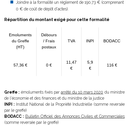
Joindre à la formalité un règlement de
190,73 € (comprenant
0 € de coût de dépôt d'actes).
Répartition du montant exigé pour cette formalité
Emoluments
Débours
du Greffe
/ Frais
TVA
INPI
BODACC
(HT)
postaux
11,47
5,9
57,36 €
0 €
116 €
€
€
Greffe :
émoluments fixés par
arrêté du 10 mars 2020
du ministre
de l'économie et des finances et du ministre de la justice
INPI :
Institut National de la Propriété Industrielle (somme reversée
par le greffe)
BODACC :
Bulletin Officiel des Annonces Civiles et Commerciales
(somme reversée par le greffe)