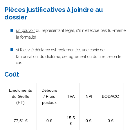
Pièces justificatives à joindre au
dossier
un pouvoir
du représentant légal, s'il n'effectue pas lui-même
la formalité
si l’activité déclarée est réglementée, une copie de
l’autorisation, du diplôme, de l’agrément ou du titre, selon le
cas
Coût
Emoluments
Débours
du Greffe
/ Frais
TVA
INPI
BODACC
(HT)
postaux
15,5
77,51 €
0 €
0 €
0 €
€