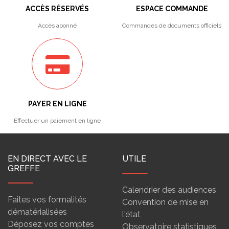
ACCÈS RÉSERVÉS
ESPACE COMMANDE
Accès abonné
Commandes de documents officiels
PAYER EN LIGNE
Effectuer un paiement en ligne
EN DIRECT AVEC LE
UTILE
GREFFE
Calendrier des audiences
Faites vos formalités
Convention de mise en
dématérialisées
l'état
Déposez vos comptes
Observatoire statistiques