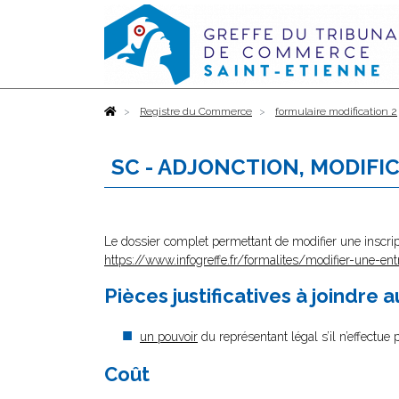
Accueil
Registre du Commerce
formulaire modification 2
SC - ADJONCTION, MODIFI
Le dossier complet permettant de modifier une inscrip
https://www.infogreffe.fr/formalites/modifier-une-ent
Pièces justificatives à joindre 
un pouvoir
du représentant légal s’il n’effectue
Coût