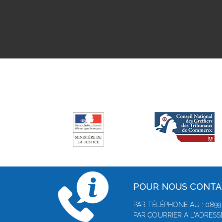
POUR NOUS CONT
PAR TÉLÉPHONE AU : 0899 0
PAR COURRIER À L'ADRESSE