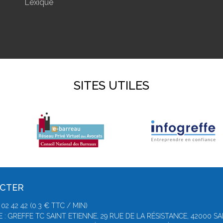
Lexique
SITES UTILES
ACTER
2 42 42 (0.3 € TTC / MIN)
 : GREFFE TC SAINT ETIENNE, 29 RUE DE LA RÉSISTANCE, 42000 S