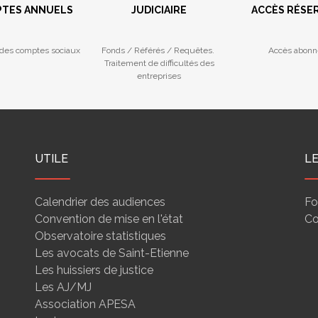
TES ANNUELS
JUDICIAIRE
ACCÈS RÉSE
des comptes sociaux
Fonds / Référés / Requêtes.
Accès abonn
Traitement de difficultés des
entreprises
UTILE
L
Calendrier des audiences
Fo
Convention de mise en l'état
Co
Observatoire statistiques
Les avocats de Saint-Etienne
Les huissiers de justice
Les AJ/MJ
Association APESA