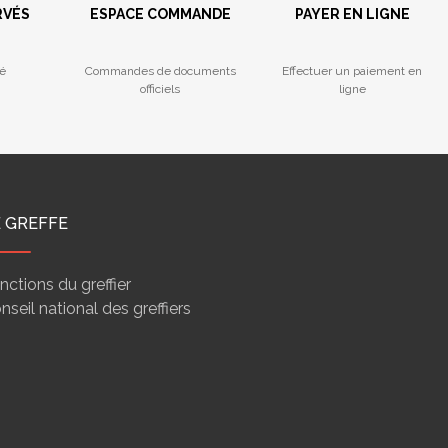
RVÉS
ESPACE COMMANDE
PAYER EN LIGNE
é
Commandes de documents
Effectuer un paiement en
officiels
ligne
E GREFFE
nctions du greffier
nseil national des greffiers