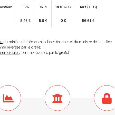
postaux
TVA
INPI
BODACC
Tarif (TTC)
8,45 €
5,9 €
0 €
56,61 €
20
du ministre de l'économie et des finances et du ministre de la justice
omme reversée par le greffe)
 Commerciales
(somme reversée par le greffe)