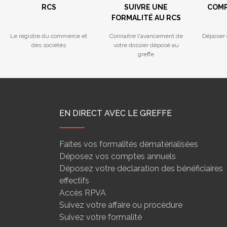
RCS
SUIVRE UNE
COMP
FORMALITÉ AU RCS
Le registre du commerce et
Connaitre l'avancement de
Déposer 
des sociétés
votre dossier déposé au
greffe
EN DIRECT AVEC LE GREFFE
Faites vos formalités dématérialisées
Déposez vos comptes annuels
Déposez votre déclaration des bénéficiaires
effectifs
Accès RPVA
Suivez votre affaire ou procédure
Suivez votre formalité