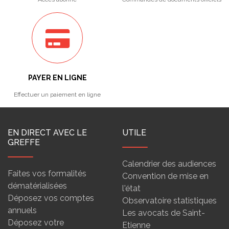
PAYER EN LIGNE
Effectuer un paiement en ligne
EN DIRECT AVEC LE
UTILE
GREFFE
Calendrier des audiences
Faites vos formalités
Convention de mise en
dématérialisées
l'état
Déposez vos comptes
Observatoire statistiques
annuels
Les avocats de Saint-
Déposez votre
Etienne