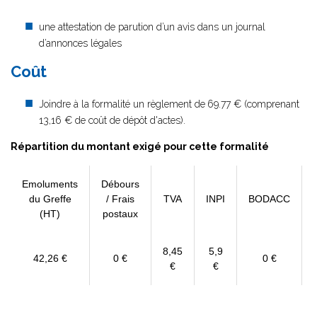
une attestation de parution d’un avis dans un journal
d’annonces légales
Coût
Joindre à la formalité un règlement de
69.77 € (comprenant
13,16 € de coût de dépôt d'actes).
Répartition du montant exigé pour cette formalité
Emoluments
Débours
du Greffe
/ Frais
TVA
INPI
BODACC
(HT)
postaux
8,45
5,9
42,26 €
0 €
0 €
€
€