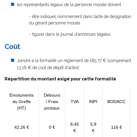
les représentants légaux de la personne morale doivent :
- être indiqués nommément dans l’acte de désignation
du gérant personne morale.
- figurer dans le journal d’annonces légales.
Coût
Joindre à la formalité un règlement de
185.77 € (comprenant
13,16 € de coût de dépôt d'actes).
Répartition du montant exigé pour cette formalité
Emoluments
Débours
du Greffe
/ Frais
TVA
INPI
BODACC
(HT)
postaux
8,45
5,9
42,26 €
0 €
116 €
€
€