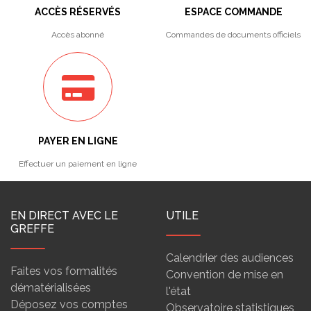
ACCÈS RÉSERVÉS
ESPACE COMMANDE
Accès abonné
Commandes de documents officiels
PAYER EN LIGNE
Effectuer un paiement en ligne
EN DIRECT AVEC LE
UTILE
GREFFE
Calendrier des audiences
Faites vos formalités
Convention de mise en
dématérialisées
l'état
Déposez vos comptes
Observatoire statistiques