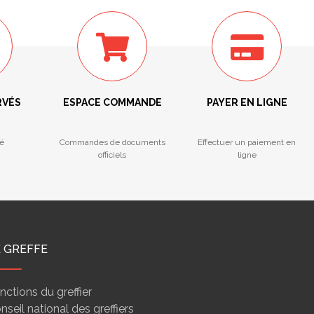
RVÉS
ESPACE COMMANDE
PAYER EN LIGNE
é
Commandes de documents
Effectuer un paiement en
officiels
ligne
E GREFFE
nctions du greffier
nseil national des greffiers