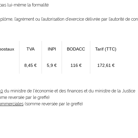
e pas lui-même la formalité
diplôme, l’agrément ou l’autorisation d’exercice délivrée par l’autorité de cont
postaux
TVA
INPI
BODACC
Tarif (TTC)
8,45 €
5,9 €
116 €
172,61 €
20
du ministre de l'économie et des finances et du ministre de la Justice
omme reversée par le greffe)
 Commerciales
(somme reversée par le greffe)