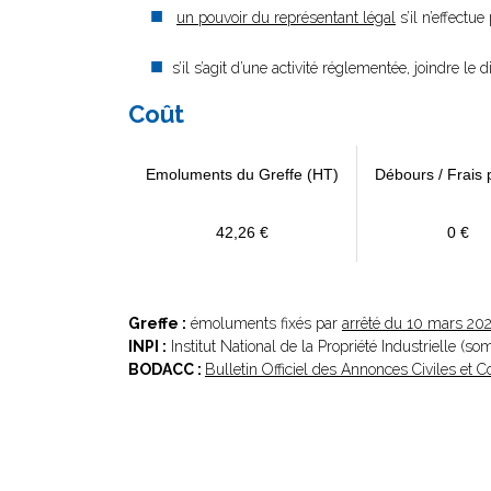
un pouvoir du représentant légal
s’il n’effectu
s’il s’agit d’une activité réglementée, joindre le 
Coût
Emoluments du Greffe (HT)
Débours / Frais 
42,26 €
0 €
Greffe :
émoluments fixés par
arrêté du 10 mars 20
INPI :
Institut National de la Propriété Industrielle (s
BODACC :
Bulletin Officiel des Annonces Civiles et