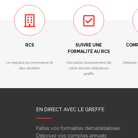
RCS
SUIVRE UNE
COMP
FORMALITÉ AU RCS
Le registre du commerce et
Connaitre l'avancement de
Déposer 
des sociétés
votre dossier déposé au
greffe
EN DIRECT AVEC LE GREFFE
Faites vos formalités dématérialisées
Déposez vos comptes annuels