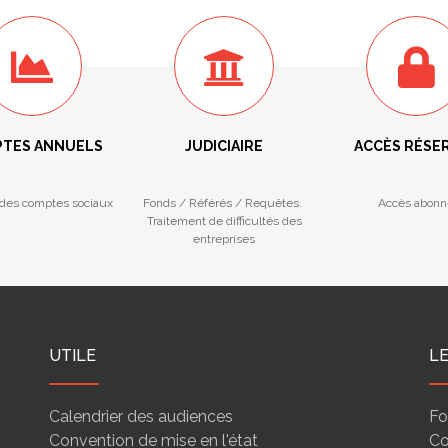
TES ANNUELS
JUDICIAIRE
ACCÈS RÉSE
des comptes sociaux
Fonds / Référés / Requêtes.
Accès abonn
Traitement de difficultés des
entreprises
UTILE
L
Calendrier des audiences
Fo
Convention de mise en l'état
Co