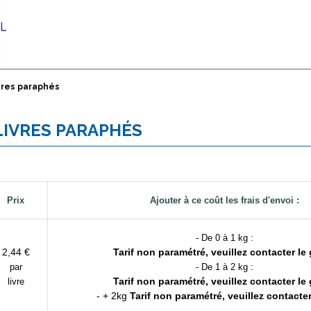
ivres paraphés
 LIVRES PARAPHÉS
Prix
Ajouter à ce coût les frais d'envoi :
- De 0 à 1 kg :
2,44 €
Tarif non paramétré, veuillez contacter le 
par
- De 1 à 2 kg :
Tarif non paramétré, veuillez contacter le 
livre
- + 2kg
Tarif non paramétré, veuillez contacter