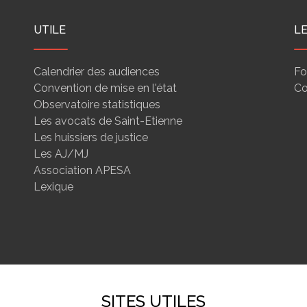
UTILE
L
Calendrier des audiences
Fo
Convention de mise en l'état
Co
Observatoire statistiques
Les avocats de Saint-Etienne
Les huissiers de justice
Les AJ/MJ
Association APESA
Lexique
SITES UTILES