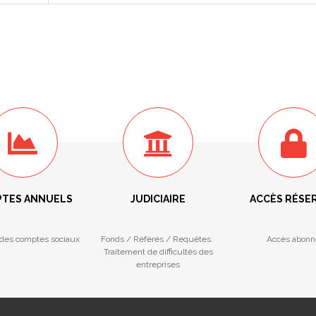
TES ANNUELS
JUDICIAIRE
ACCÈS RÉSE
des comptes sociaux
Fonds / Référés / Requêtes.
Accès abonn
Traitement de difficultés des
entreprises