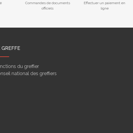
é
Commandes de documents
Effectuer un paiement en
officiels
ligne
E GREFFE
nctions du greffier
nseil national des greffiers