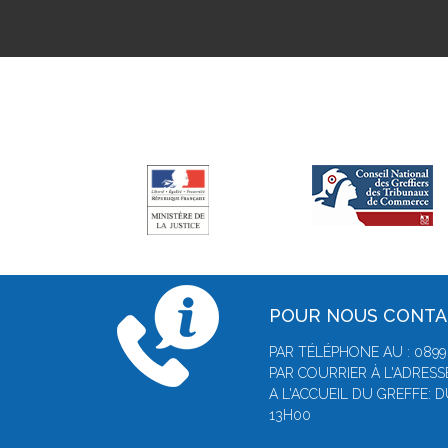
POUR NOUS CONT
PAR TÉLÉPHONE AU : 0899 0
PAR COURRIER À L'ADRESSE
A L'ACCUEIL DU GREFFE: 
13H00