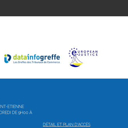
AINT-ETIENNE
NDREDI DE 9H00 À
DÉTAIL ET PLAN D'ACCÈS