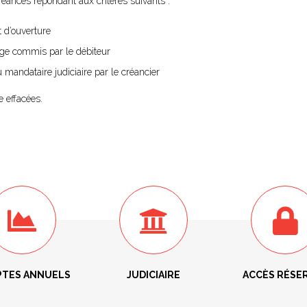
réances répondant aux critères suivants :
 d’ouverture
uge commis par le débiteur
andataire judiciaire par le créancier
e effacées.
TES ANNUELS
JUDICIAIRE
ACCÈS RÉSE