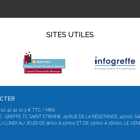
SITES UTILES
ACTER
2 42 42 (0.3 € TTC / MIN)
 : GREFFE TC SAINT ETIENNE, 29 RUE DE LA RÉSISTANCE, 42000 S
DU LUNDI AU JEUDI DE 9H00 À 12H00 ET DE 13H00 À 16H00, LE VE