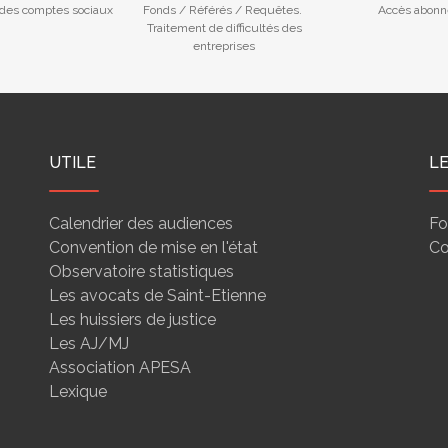
des comptes sociaux
Fonds / Référés / Requêtes.
Accès abonn
Traitement de difficultés des
entreprises
UTILE
L
Calendrier des audiences
Fo
Convention de mise en l'état
Co
Observatoire statistiques
Les avocats de Saint-Etienne
Les huissiers de justice
Les AJ/MJ
Association APESA
Lexique