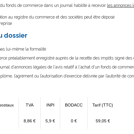
ion du fonds de commerce dans un journal habilité à recevoir
les annonces 
ption au registre du commerce et des sociétés peut être déposé
reprise
au dossier
 pas lui-même la formalité
rce préalablement enregistré auprès de la recette des impôts signé des 
ournal d'annonces légales de l'avis relatif à l'achat d'un fonds de commer
diplôme, l’agrément ou l’autorisation d’exercice délivrée par l’autorité de cont
postaux
TVA
INPI
BODACC
Tarif (TTC)
8,86 €
5,9 €
0 €
59,05 €