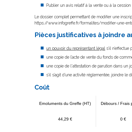
Publier un avis relatif à la vente ou à la cess
Le dossier complet permettant de modifier une inscri
https://www.infogreffe.fr/formalites/modifier-une-ent
Pièces justificatives à joindre 
un pouvoir du représentant légal
s’il n’effectue
une copie de l’acte de vente du fonds de comme
une copie de l'attestation de parution dans un j
s’il s’agit d’une activité réglementée, joindre le 
Coût
Emoluments du Greffe (HT)
Débours / Frais 
44,29 €
0 €