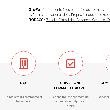
Greffe :
émoluments fixés par
arrêté du 10 mars 20
INPI :
Institut National de la Propriété Industrielle (s
BODACC :
Bulletin Officiel des Annonces Civiles et
RCS
SUIVRE UNE
COMP
FORMALITÉ AU RCS
Le registre du commerce et
Connaitre l'avancement de
Déposer 
des sociétés
votre dossier déposé au
greffe