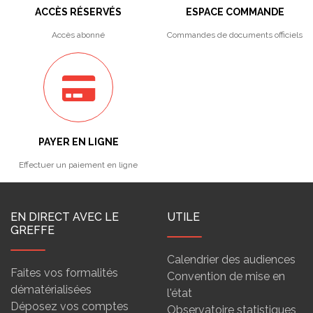
ACCÈS RÉSERVÉS
ESPACE COMMANDE
Accès abonné
Commandes de documents officiels
PAYER EN LIGNE
Effectuer un paiement en ligne
EN DIRECT AVEC LE
UTILE
GREFFE
Calendrier des audiences
Faites vos formalités
Convention de mise en
dématérialisées
l'état
Déposez vos comptes
Observatoire statistiques