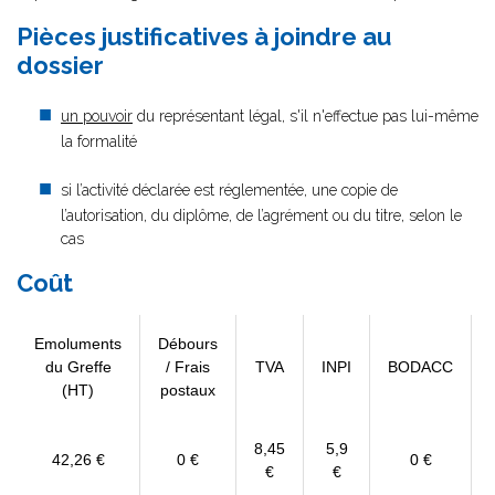
Pièces justificatives à joindre au
dossier
un pouvoir
du représentant légal, s'il n'effectue pas lui-même
la formalité
si l’activité déclarée est réglementée, une copie de
l’autorisation, du diplôme, de l’agrément ou du titre, selon le
cas
Coût
Emoluments
Débours
du Greffe
/ Frais
TVA
INPI
BODACC
(HT)
postaux
8,45
5,9
42,26 €
0 €
0 €
€
€