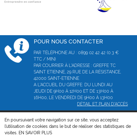
POUR NOUS CONTACTER
PAR TÉLÉPHONE AU : 0899 02 42 42 (0.3 €
TTC / MIN)
PAR COURRIER À L'ADRESSE : GREFFE TC
SAINT ETIENNE, 29 RUE DE LA RÉSISTANCE,
42000 SAINT-ETIENNE
A L'ACCUEIL DU GREFFE: DU LUNDI AU
JEUDI DE 9H00 À 12H00 ET DE 13H00 À
16H00, LE VENDREDI DE 9H00 À 13H00
DÉTAIL ET PLAN D'ACCÈS
En poursuivant votre navigation sur ce site, vous acceptez
© 2026, Greffe du Tribunal de Commerce de Saint-Etienne -
l’utilisation de cookies dans le but de réaliser des statistiques de
Mentions légales
-
Contact
-
Gestion des cookies
-
Politique de
visites.
EN SAVOIR PLUS
confidentialité et de cookies