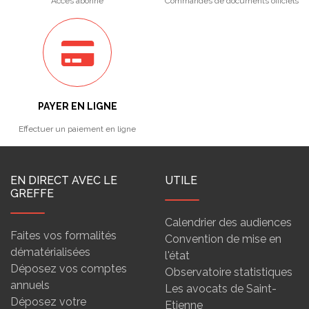
Accès abonné
Commandes de documents officiels
PAYER EN LIGNE
Effectuer un paiement en ligne
EN DIRECT AVEC LE
UTILE
GREFFE
Calendrier des audiences
Faites vos formalités
Convention de mise en
dématérialisées
l'état
Déposez vos comptes
Observatoire statistiques
annuels
Les avocats de Saint-
Déposez votre
Etienne