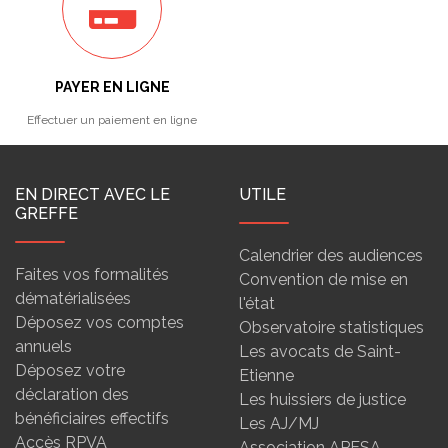
PAYER EN LIGNE
Effectuer un paiement en ligne
EN DIRECT AVEC LE
UTILE
GREFFE
Calendrier des audiences
Faites vos formalités
Convention de mise en
dématérialisées
l'état
Déposez vos comptes
Observatoire statistiques
annuels
Les avocats de Saint-
Déposez votre
Etienne
déclaration des
Les huissiers de justice
bénéficiaires effectifs
Les AJ/MJ
Accès RPVA
Association APESA