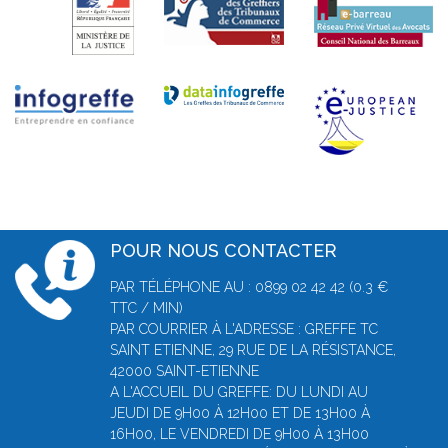
POUR NOUS CONTACTER
PAR TÉLÉPHONE AU : 0899 02 42 42 (0.3 €
TTC / MIN)
PAR COURRIER À L'ADRESSE : GREFFE TC
SAINT ETIENNE, 29 RUE DE LA RÉSISTANCE,
42000 SAINT-ETIENNE
A L'ACCUEIL DU GREFFE: DU LUNDI AU
JEUDI DE 9H00 À 12H00 ET DE 13H00 À
16H00, LE VENDREDI DE 9H00 À 13H00