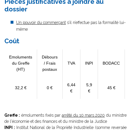
Pièces justificatives à joindre au
dossier
Un pouvoir du commerçant
s’il n’effectue pas la formalité lui-
même
Coût
Emoluments
Débours
du Greffe
/ Frais
TVA
INPI
BODACC
(HT)
postaux
6,44
5,9
32,2 €
0 €
45 €
€
€
Greffe :
émoluments fixés par
arrêté du 10 mars 2020
du ministre
de l'économie et des finances et du ministre de la Justice
INPI :
Institut National de la Propriété Industrielle (somme reversée