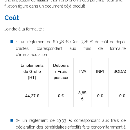
une attestation de filiation (nom et prénoms des parents), sauf si la
filiation figure dans un document déjà produit
Coût
Joindre à la formalité :
1- un règlement de
60.38 € (Dont 7,26 € de coût de dépôt
d'actes) correspondant aux frais de formalité
d'immatriculation
Emoluments
Débours
du Greffe
/ Frais
TVA
INPI
BODAC
(HT)
postaux
8,85
44,27 €
0 €
0 €
0 €
€
2- un règlement de 19,33 € correspondant aux frais de
déclaration des bénéficiaires effectifs faite concomitamment à