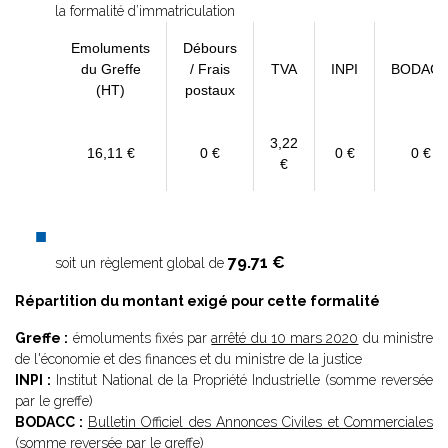
la formalité d’immatriculation
Emoluments
Débours
du Greffe
/ Frais
TVA
INPI
BODAC
(HT)
postaux
3,22
16,11 €
0 €
0 €
0 €
€
79.71 €
soit un règlement global de
Répartition du montant exigé pour cette formalité
Greffe :
émoluments fixés par
arrêté du 10 mars 2020
du ministre
de l'économie et des finances et du ministre de la justice
INPI :
Institut National de la Propriété Industrielle (somme reversée
par le greffe)
BODACC :
Bulletin Officiel des Annonces Civiles et Commerciales
(somme reversée par le greffe)