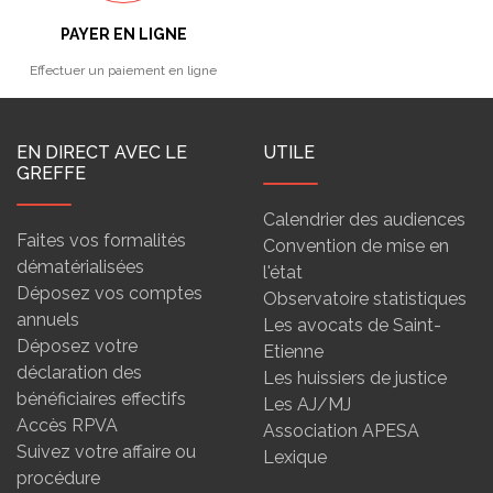
PAYER EN LIGNE
Effectuer un paiement en ligne
EN DIRECT AVEC LE
UTILE
GREFFE
Calendrier des audiences
Faites vos formalités
Convention de mise en
dématérialisées
l'état
Déposez vos comptes
Observatoire statistiques
annuels
Les avocats de Saint-
Déposez votre
Etienne
déclaration des
Les huissiers de justice
bénéficiaires effectifs
Les AJ/MJ
Accès RPVA
Association APESA
Suivez votre affaire ou
Lexique
procédure