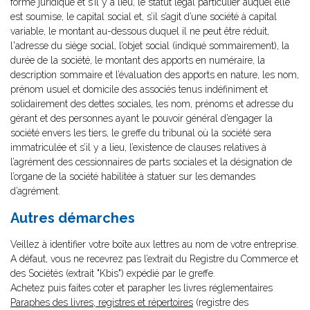
forme juridique et s’il y a lieu, le statut légal particulier auquel elle
est soumise, le capital social et, s’il s’agit d’une société à capital
variable, le montant au-dessous duquel il ne peut être réduit,
l'adresse du siège social, l’objet social (indiqué sommairement), la
durée de la société, le montant des apports en numéraire, la
description sommaire et l’évaluation des apports en nature, les nom,
prénom usuel et domicile des associés tenus indéfiniment et
solidairement des dettes sociales, les nom, prénoms et adresse du
gérant et des personnes ayant le pouvoir général d’engager la
société envers les tiers, le greffe du tribunal où la société sera
immatriculée et s’il y a lieu, l’existence de clauses relatives à
l’agrément des cessionnaires de parts sociales et la désignation de
l’organe de la société habilitée à statuer sur les demandes
d’agrément.
Autres démarches
Veillez à identifier votre boîte aux lettres au nom de votre entreprise.
A défaut, vous ne recevrez pas l’extrait du Registre du Commerce et
des Sociétés (extrait "Kbis") expédié par le greffe.
Achetez puis faites coter et parapher les livres réglementaires
Paraphes des livres, registres et répertoires
(registre des