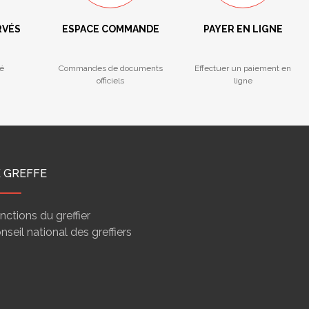
RVÉS
ESPACE COMMANDE
PAYER EN LIGNE
é
Commandes de documents
Effectuer un paiement en
officiels
ligne
E GREFFE
nctions du greffier
nseil national des greffiers