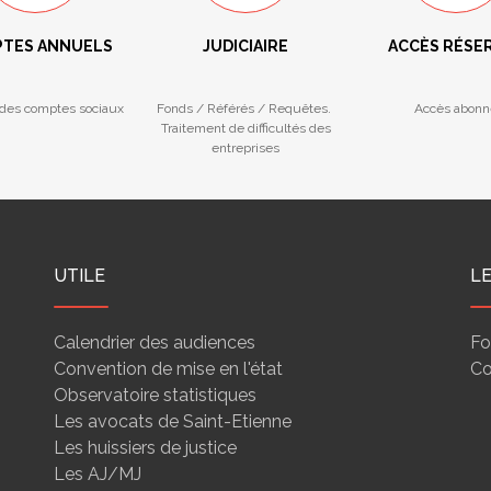
TES ANNUELS
JUDICIAIRE
ACCÈS RÉSE
des comptes sociaux
Fonds / Référés / Requêtes.
Accès abonn
Traitement de difficultés des
entreprises
UTILE
L
Calendrier des audiences
Fo
Convention de mise en l'état
Co
Observatoire statistiques
Les avocats de Saint-Etienne
Les huissiers de justice
Les AJ/MJ