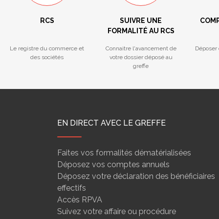
RCS
SUIVRE UNE
COMP
FORMALITÉ AU RCS
Le registre du commerce et
Connaitre l'avancement de
Déposer 
des sociétés
votre dossier déposé au
greffe
EN DIRECT AVEC LE GREFFE
Faites vos formalités dématérialisées
Déposez vos comptes annuels
Déposez votre déclaration des bénéficiaires
effectifs
Accès RPVA
Suivez votre affaire ou procédure