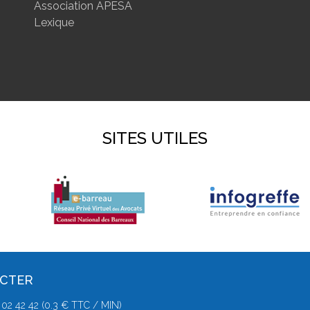
Association APESA
Lexique
SITES UTILES
ACTER
2 42 42 (0.3 € TTC / MIN)