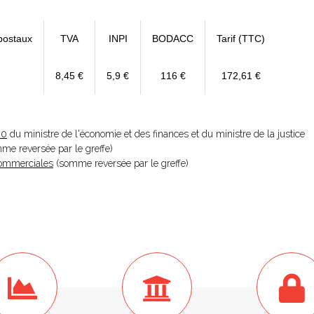
postaux
TVA
INPI
BODACC
Tarif (TTC)
8,45 €
5,9 €
116 €
172,61 €
20
du ministre de l'économie et des finances et du ministre de la justice
omme reversée par le greffe)
 Commerciales
(somme reversée par le greffe)