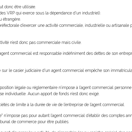
t donc être utilisée.
ce des VRP qui exerce sous la dépendance d'un industriel).
u étrangère.
réfectorale d’exercer une activité commerciale, industrielle ou artisanale p
ctivité n’est donc pas commerciale mais civile.
agent commercial est responsable indéfiniment des dettes de son entrepr
ée sur le casier judiciaire d'un agent commercial empêche son immatriculat
isposition légale ou réglementaire n’impose à l’agent commercial personn
rise individuelle. Aucun apport de fonds n’est donc exigé.
iétés de limite à la durée de vie de l’entreprise de l’agent commercial.
ée" n’impose pas pour autant l’agent commercial d’établir des comptes a
ribunal de commerce pour être publiés.