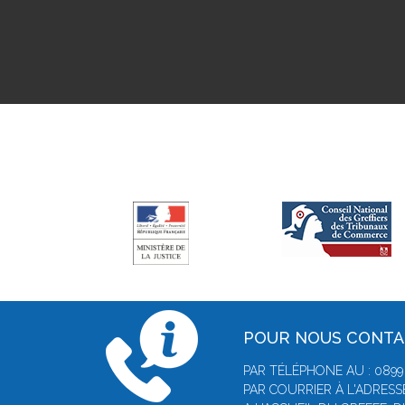
POUR NOUS CONT
PAR TÉLÉPHONE AU : 0899 0
PAR COURRIER À L'ADRESSE