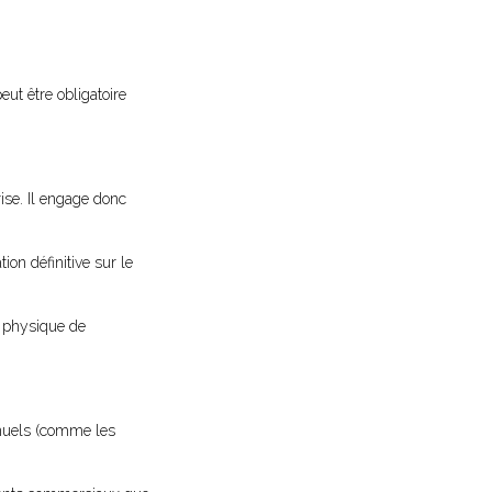
eut être obligatoire
ise. Il engage donc
ion définitive sur le
e physique de
nnuels (comme les