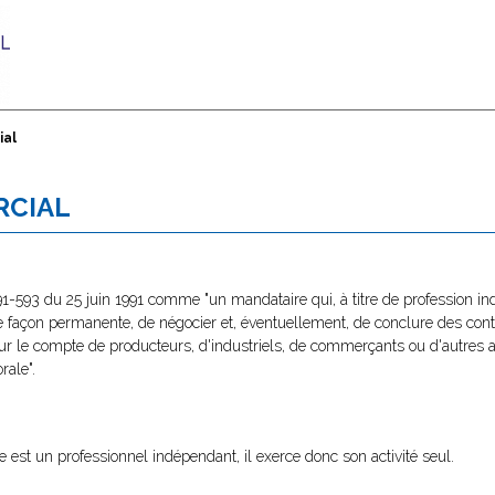
ial
RCIAL
oi 91-593 du 25 juin 1991 comme "un mandataire qui, à titre de profession i
de façon permanente, de négocier et, éventuellement, de conclure des contr
our le compte de producteurs, d'industriels, de commerçants ou d'autres 
ale".
st un professionnel indépendant, il exerce donc son activité seul.