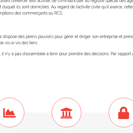
avant d’exercer leur activité, de s’immatriculer au registre spécial des 
duquel ils sont domiciliés. Au regard de l’activité civile qu’il exerce, cett
criptions des commerçants au RCS.
 dispose des pleins pouvoirs pour gérer et diriger son entreprise et prend
 vis-à-vis des tiers.
 il n’y a pas d’assemblée à tenir pour prendre des décisions. Par rapport a