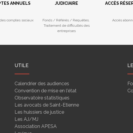
TES ANNUELS
JUDICIAIRE
ACCÈS RÉSE
des comptes sociaux
Fonds / Référés / Requêtes.
Accès abonn
Traitement de difficultés des
entreprises
UTILE
L
Calendrier des audiences
Fo
Convention de mise en l'état
Co
Observatoire statistiques
Les avocats de Saint-Etienne
Les huissiers de justice
Les AJ/MJ
Association APESA