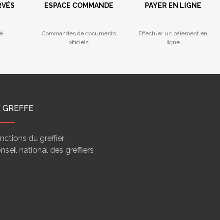
RVÉS
ESPACE COMMANDE
PAYER EN LIGNE
é
Commandes de documents
Effectuer un paiement en
officiels
ligne
E GREFFE
nctions du greffier
nseil national des greffiers