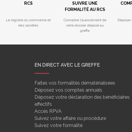
RCS
SUIVRE UNE
COMP
FORMALITÉ AU RCS
Le registre du commerce et
Connaitre l'avancement de
Déposer 
des sociétés
votre dossier déposé au
greffe
EN DIRECT AVEC LE GREFFE
Faites vos formalités dématérialisées
Déposez vos comptes annuels
Déposez votre déclaration des bénéficiaires
effectifs
Accès RPVA
Suivez votre affaire ou procédure
Suivez votre formalité