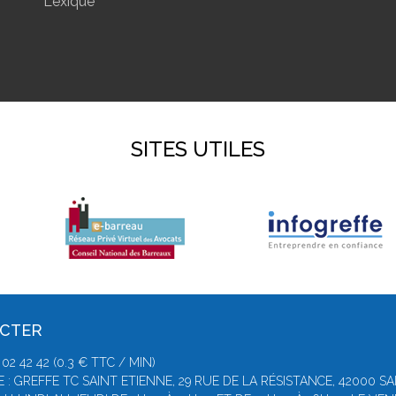
Lexique
SITES UTILES
ACTER
2 42 42 (0.3 € TTC / MIN)
 : GREFFE TC SAINT ETIENNE, 29 RUE DE LA RÉSISTANCE, 42000 S