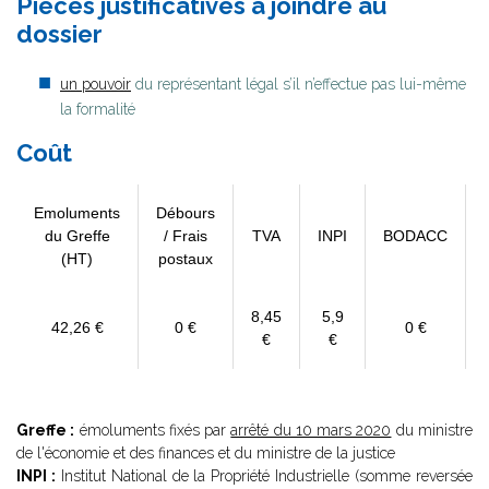
Pièces justificatives à joindre au
dossier
un pouvoir
du représentant légal s’il n’effectue pas lui-même
la formalité
Coût
Emoluments
Débours
du Greffe
/ Frais
TVA
INPI
BODACC
(HT)
postaux
8,45
5,9
42,26 €
0 €
0 €
€
€
Greffe :
émoluments fixés par
arrêté du 10 mars 2020
du ministre
de l'économie et des finances et du ministre de la justice
INPI :
Institut National de la Propriété Industrielle (somme reversée