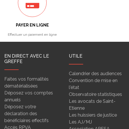
PAYER EN LIGNE
Effectuer un paiement en ligne
EN DIRECT AVEC LE
UTILE
GREFFE
Calendrier des audiences
Faites vos formalités
Convention de mise en
dématérialisées
l'état
Déposez vos comptes
Observatoire statistiques
annuels
Les avocats de Saint-
Déposez votre
Etienne
déclaration des
Les huissiers de justice
bénéficiaires effectifs
Les AJ/MJ
Accès RPVA
Association APESA