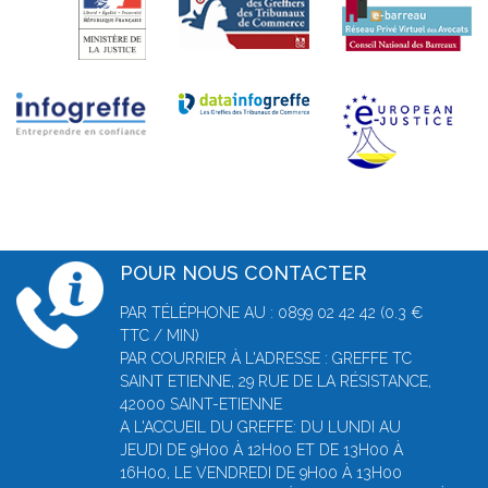
POUR NOUS CONTACTER
PAR TÉLÉPHONE AU : 0899 02 42 42 (0.3 €
TTC / MIN)
PAR COURRIER À L'ADRESSE : GREFFE TC
SAINT ETIENNE, 29 RUE DE LA RÉSISTANCE,
42000 SAINT-ETIENNE
A L'ACCUEIL DU GREFFE: DU LUNDI AU
JEUDI DE 9H00 À 12H00 ET DE 13H00 À
16H00, LE VENDREDI DE 9H00 À 13H00