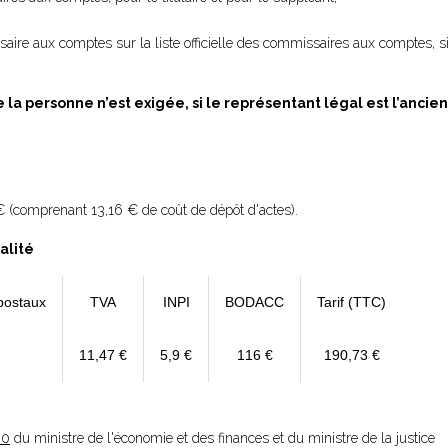
ssaire aux comptes sur la liste officielle des commissaires aux comptes, si 
de la personne n’est exigée, si le représentant légal est l’ancie
 (comprenant 13,16 € de coût de dépôt d'actes).
alité
postaux
TVA
INPI
BODACC
Tarif (TTC)
11,47 €
5,9 €
116 €
190,73 €
20
du ministre de l'économie et des finances et du ministre de la justice