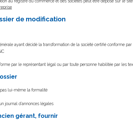
tion au registre du commerce et des sociétés peut être déposé sur le site
reprise
ssier de modification
rale ayant décidé la transformation de la société certifié conforme par 
SNC
nforme par le représentant légal ou par toute personne habilitée par les te
dossier
e pas lui-même la formalité
 un journal d’annonces légales
ancien gérant, fournir