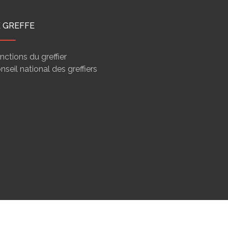
E GREFFE
nctions du greffier
nseil national des greffiers