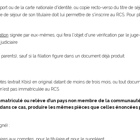
port ou de la carte nationale d'identité, ou copie recto-verso du titre de s
itre de séjour de son titulaire doit lui permettre de s'inscrire au RCS. Pour p
ation
signée par eux-mêmes, qui fera l'objet d'une vérification par le ju
udiciaire
parents), sauf si la filiation figure dans un document déjà produit.
s (extrait Kbis) en original datant de moins de trois mois, ou tout documen
e n'est pas immatriculée au RCS
s immatriculé ou relève d’un pays non membre de la communau
 ; dans ce cas, produire les mêmes pièces que celles énoncé
gné) :
ires aux comptes, pour le titulaire et pour le suppléant,