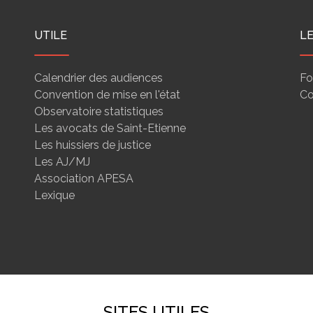
UTILE
L
Calendrier des audiences
Fo
Convention de mise en l'état
Co
Observatoire statistiques
Les avocats de Saint-Etienne
Les huissiers de justice
Les AJ/MJ
Association APESA
Lexique
SITES UTILES