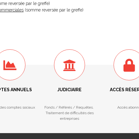
omme reversée par le greffe)
 Commerciales
(somme reversée par le greffe)
TES ANNUELS
JUDICIAIRE
ACCÈS RÉSE
des comptes sociaux
Fonds / Référés / Requêtes.
Accès abonn
Traitement de difficultés des
entreprises