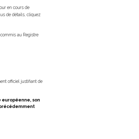
éjour en cours de
lus de détails, cliquez
ge-commis au Registre
t officiel justifiant de
té européenne, son
es précédemment