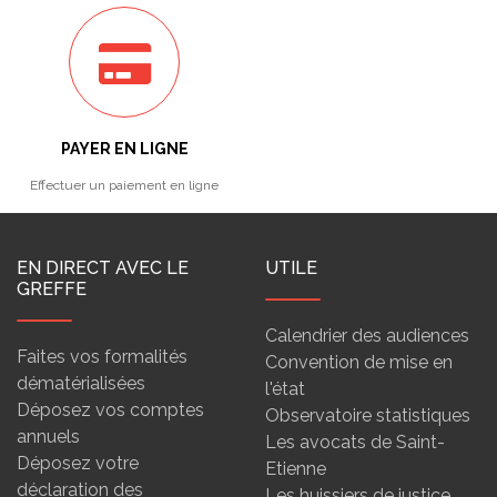
PAYER EN LIGNE
Effectuer un paiement en ligne
EN DIRECT AVEC LE
UTILE
GREFFE
Calendrier des audiences
Faites vos formalités
Convention de mise en
dématérialisées
l'état
Déposez vos comptes
Observatoire statistiques
annuels
Les avocats de Saint-
Déposez votre
Etienne
déclaration des
Les huissiers de justice