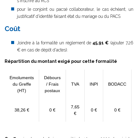
s'inscrire au RCS
pour le conjoint ou pacsé collaborateur, le cas échéant, un
justificatif d'identité faisant état du mariage ou du PACS
Coût
Joindre à la formalité un règlement de
45,91 €
(ajouter 7,26
€ en cas de dépôt d'actes).
Répartition du montant exigé pour cette formalité
Emoluments
Débours
du Greffe
/ Frais
TVA
INPI
BODACC
(HT)
postaux
7,65
38,26 €
0 €
0 €
0 €
€