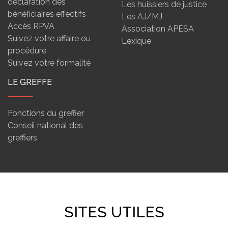
déclaration des
Les huissiers de justice
bénéficiaires effectifs
Les AJ/MJ
Accès RPVA
Association APESA
Suivez votre affaire ou
Lexique
procédure
Suivez votre formalité
LE GREFFE
Fonctions du greffier
Conseil national des
greffiers
SITES UTILES