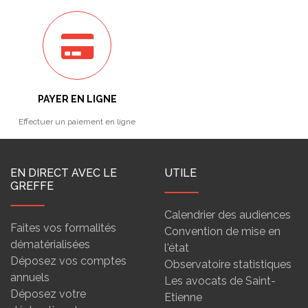
PAYER EN LIGNE
Effectuer un paiement en ligne
EN DIRECT AVEC LE
UTILE
GREFFE
Calendrier des audiences
Faites vos formalités
Convention de mise en
dématérialisées
l'état
Déposez vos comptes
Observatoire statistiques
annuels
Les avocats de Saint-
Déposez votre
Etienne