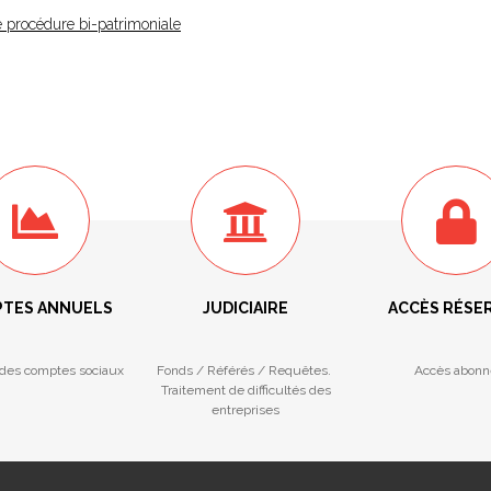
de procédure bi-patrimoniale
TES ANNUELS
JUDICIAIRE
ACCÈS RÉSE
des comptes sociaux
Fonds / Référés / Requêtes.
Accès abonn
Traitement de difficultés des
entreprises