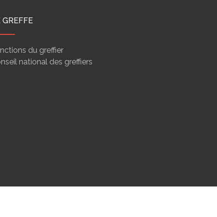
E GREFFE
nctions du greffier
nseil national des greffiers