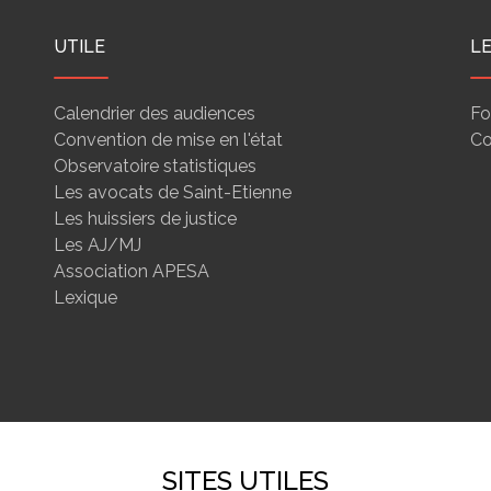
UTILE
L
Calendrier des audiences
Fo
Convention de mise en l'état
Co
Observatoire statistiques
Les avocats de Saint-Etienne
Les huissiers de justice
Les AJ/MJ
Association APESA
Lexique
SITES UTILES